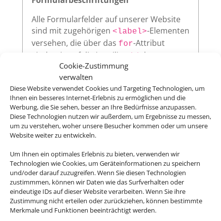
Alle Formularfelder auf unserer Website
sind mit zugehörigen
-Elementen
<label>
versehen, die über das
-Attribut
for
eindeutig auf die jeweilige
des
id
Cookie-Zustimmung
Eingabefeldes verweisen. Diese klare
verwalten
Zuordnung verbessert die
Diese Website verwendet Cookies und Targeting Technologien, um
Nutzerfreundlichkeit und sorgt dafür,
Ihnen ein besseres Internet-Erlebnis zu ermöglichen und die
dass assistive Technologien wie
Werbung, die Sie sehen, besser an Ihre Bedürfnisse anzupassen.
Screenreader die Beschriftungen korrekt
Diese Technologien nutzen wir außerdem, um Ergebnisse zu messen,
vorlesen.
um zu verstehen, woher unsere Besucher kommen oder um unsere
Website weiter zu entwickeln.
Um Ihnen ein optimales Erlebnis zu bieten, verwenden wir
Technologien wie Cookies, um Geräteinformationen zu speichern
Sichtbarer Fokus
und/oder darauf zuzugreifen. Wenn Sie diesen Technologien
zustimmmen, können wir Daten wie das Surfverhalten oder
Alle interaktiven Elemente auf unserer
eindeutige IDs auf dieser Website verarbeiten. Wenn Sie ihre
Website – wie Links, Buttons oder
Zustimmung nicht erteilen oder zurückziehen, können bestimmte
Formularfelder – zeigen klar sichtbar an,
Merkmale und Funktionen beeinträchtigt werden.
wenn sie per Tastatur ausgewählt werden.