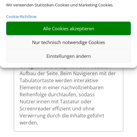
Wir verwenden Statistiken-Cookies und Marketing Cookies.
So ermöglichen wir eine vollständige
Bedienung auch ohne Maus.
Cookie-Richtlinie
Alle Cookies akzeptieren
Sinnvolle Fokusreihenfolge bei
Nur technisch notwendige Cookies
Tastaturnutzung
Einstellungen ändern
Die Fokusreihenfolge auf unserer Website
ist logisch und entspricht dem visuellen
Aufbau der Seite. Beim Navigieren mit der
Tabulatortaste werden interaktive
Elemente in einer nachvollziehbaren
Reihenfolge durchlaufen, sodass
Nutzer:innen mit Tastatur oder
Screenreader effizient und ohne
Verwirrung durch die Inhalte geführt
werden.