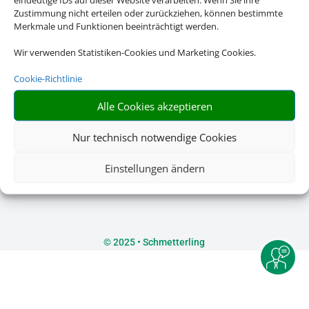
Die Abwicklung der Buchung übernimmt Schmetterling
Zustimmung nicht erteilen oder zurückziehen, können bestimmte
International GmbH & Co.KG im Auftrag des Webseiteninhabers.
Merkmale und Funktionen beeinträchtigt werden.
Wir verwenden Statistiken-Cookies und Marketing Cookies.
Cookie-Richtlinie
Rechtliche Informationen
Alle Cookies akzeptieren
Nur technisch notwendige Cookies
Impressum
|
Datenschutzerklärung
|
Online Check-In
|
Service
|
AGB
|
Blacklisted Airlines
|
Einstellungen ändern
Barrierefreiheitserklärung
©
2025 • Schmetterling