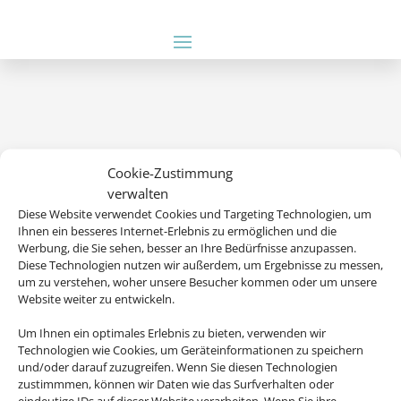
Cookie-Zustimmung
verwalten
Diese Website verwendet Cookies und Targeting Technologien, um
Ihnen ein besseres Internet-Erlebnis zu ermöglichen und die
Wir brauchen Ihre Einwilligung
Werbung, die Sie sehen, besser an Ihre Bedürfnisse anzupassen.
Diese Technologien nutzen wir außerdem, um Ergebnisse zu messen,
um zu verstehen, woher unsere Besucher kommen oder um unsere
Um diesen Inhalt darzustellen, aktivieren Sie bitte die Cookies. Es
Website weiter zu entwickeln.
werden ggf. personenbezogene Daten verarbeitet.
Um Ihnen ein optimales Erlebnis zu bieten, verwenden wir
Technologien wie Cookies, um Geräteinformationen zu speichern
Cookies akzeptieren
und/oder darauf zuzugreifen. Wenn Sie diesen Technologien
zustimmmen, können wir Daten wie das Surfverhalten oder
eindeutige IDs auf dieser Website verarbeiten. Wenn Sie ihre