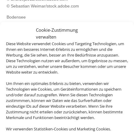
© Sebastian Weimar/stock.adobe.com
Bodensee
© Marc Kunze/stock.adobe.com
Cookie-Zustimmung
© Stephan Hehler/stock.adobe.com
verwalten
© hungry_herbivore/stock.adobe.com
Diese Website verwendet Cookies und Targeting Technologien, um
© C@rsten/stock.adobe.com
Ihnen ein besseres Internet-Erlebnis zu ermöglichen und die
Werbung, die Sie sehen, besser an Ihre Bedürfnisse anzupassen.
Griechenland
Diese Technologien nutzen wir außerdem, um Ergebnisse zu messen,
© Funny Studio/stock.adobe.com
um zu verstehen, woher unsere Besucher kommen oder um unsere
© Comofoto/stock.adobe.com
Website weiter zu entwickeln.
© Sodel Vladyslav/stock.adobe.com
Um Ihnen ein optimales Erlebnis zu bieten, verwenden wir
© millaf/stock.adobe.com
Technologien wie Cookies, um Geräteinformationen zu speichern
Italien
und/oder darauf zuzugreifen. Wenn Sie diesen Technologien
zustimmmen, können wir Daten wie das Surfverhalten oder
© mRGB/stock.adobe.com
eindeutige IDs auf dieser Website verarbeiten. Wenn Sie ihre
© ronnybas/stock.adobe.com
Zustimmung nicht erteilen oder zurückziehen, können bestimmte
© JFL Photography/stock.adobe.com
Merkmale und Funktionen beeinträchtigt werden.
© gnoparus/stock.adobe.com
Wir verwenden Statistiken-Cookies und Marketing Cookies.
Aktivurlaub Harz