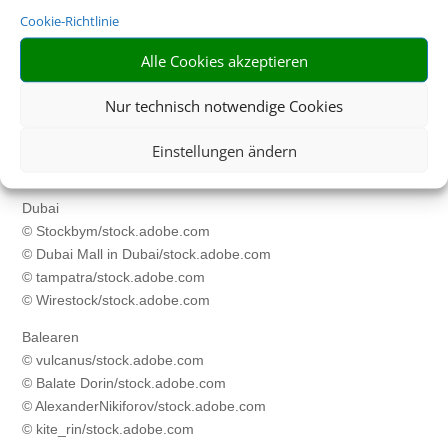
© Sebastian Grote/stock.adobe.com
Cookie-Richtlinie
© baranq/stock.adobe.com
Alle Cookies akzeptieren
© FS-Stock/stock.adobe.com
© Jag_cz/stock.adobe.com
Nur technisch notwendige Cookies
Kreuzfahrt
© Rawpixel.com
Einstellungen ändern
/stock.adobe.com
Dubai
© Stockbym/stock.adobe.com
© Dubai Mall in Dubai/stock.adobe.com
© tampatra/stock.adobe.com
© Wirestock/stock.adobe.com
Balearen
© vulcanus/stock.adobe.com
© Balate Dorin/stock.adobe.com
© AlexanderNikiforov/stock.adobe.com
© kite_rin/stock.adobe.com