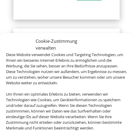
Cookie-Zustimmung
Reisemedizin
verwalten
Hier erhalten Sie kompetente
Diese Website verwendet Cookies und Targeting Technologien, um
Ihnen ein besseres Internet-Erlebnis zu ermöglichen und die
reisemedizinische Beratung für Ihr
Werbung, die Sie sehen, besser an Ihre Bedürfnisse anzupassen.
Ferienziel.
Zur Website
Diese Technologien nutzen wir außerdem, um Ergebnisse zu messen,
um zu verstehen, woher unsere Besucher kommen oder um unsere
Website weiter zu entwickeln.
Um Ihnen ein optimales Erlebnis zu bieten, verwenden wir
Technologien wie Cookies, um Geräteinformationen zu speichern
und/oder darauf zuzugreifen. Wenn Sie diesen Technologien
zustimmmen, können wir Daten wie das Surfverhalten oder
Auswärtiges Amt
eindeutige IDs auf dieser Website verarbeiten. Wenn Sie ihre
Zustimmung nicht erteilen oder zurückziehen, können bestimmte
Hier gibt´s Infos zu Ländern, Visa, Europa
Merkmale und Funktionen beeinträchtigt werden.
und einigem mehr