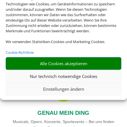
Technologien wie Cookies, um Geräteinformationen zu speichern
das Passende für Sie.
und/oder darauf zuzugreifen. Wenn Sie diesen Technologien
zustimmmen, können wir Daten wie das Surfverhalten oder
eindeutige IDs auf dieser Website verarbeiten. Wenn Sie ihre
Zustimmung nicht erteilen oder zurückziehen, können bestimmte
Merkmale und Funktionen beeinträchtigt werden.

Wir verwenden Statistiken-Cookies und Marketing Cookies.
Cookie-Richtlinie
RIESIGE AUSWAHL
Alle Cookies akzeptieren
Wählen Sie aus über 20.000 Events weltweit
Nur technisch notwendige Cookies

Einstellungen ändern
GENAU MEIN DING
Musicals, Opern, Konzerte, Sportevents – Bei uns finden