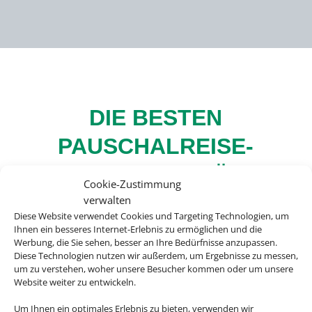
DIE BESTEN
PAUSCHALREISE-
ANGEBOTE FÜR
Cookie-Zustimmung
IHREN URLAUB
verwalten
Diese Website verwendet Cookies und Targeting Technologien, um
Ihnen ein besseres Internet-Erlebnis zu ermöglichen und die
Werbung, die Sie sehen, besser an Ihre Bedürfnisse anzupassen.
Diese Technologien nutzen wir außerdem, um Ergebnisse zu messen,
um zu verstehen, woher unsere Besucher kommen oder um unsere
Bei uns finden Sie Tickets für über 20.000
Website weiter zu entwickeln.
Events weltweit. Egal ob Musicals, Konzerte,
Um Ihnen ein optimales Erlebnis zu bieten, verwenden wir
Opern oder Sportevents, wir haben immer